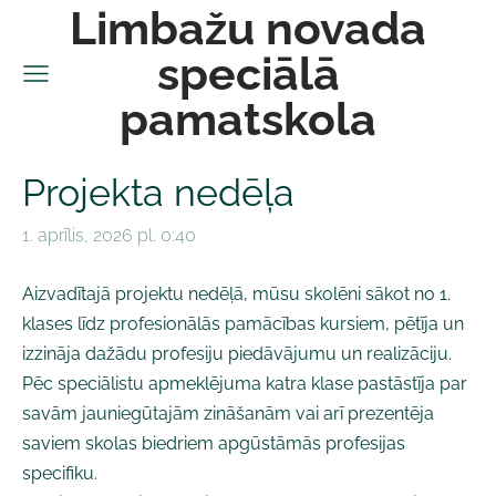
Limbažu novada
speciālā
pamatskola
Projekta nedēļa
1. aprīlis, 2026 pl. 0:40
Aizvadītajā projektu nedēļā, mūsu skolēni sākot no 1.
klases līdz profesionālās pamācības kursiem, pētīja un
izzināja dažādu profesiju piedāvājumu un realizāciju.
Pēc speciālistu apmeklējuma katra klase pastāstīja par
savām jauniegūtajām zināšanām vai arī prezentēja
saviem skolas biedriem apgūstāmās profesijas
specifiku.