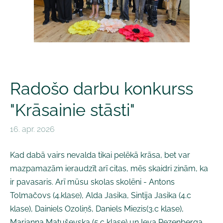
Radošo darbu konkurss
"Krāsainie stāsti"
16. apr. 2026
Kad dabā vairs nevalda tikai pelēkā krāsa, bet var
mazpamazām ieraudzīt arī citas, mēs skaidri zinām, ka
ir pavasaris. Arī mūsu skolas skolēni - Antons
Tolmačovs (4.klase), Alda Jasika, Sintija Jasika (4.c
klase), Dainiels Ozoliņš, Daniels Miezis(3.c klase),
Marianna Matuševska (5.c klase) un Ieva Rezenberga