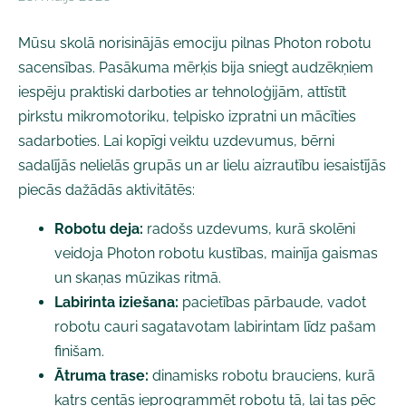
Mūsu skolā norisinājās emociju pilnas Photon robotu
sacensības. Pasākuma mērķis bija sniegt audzēkņiem
iespēju praktiski darboties ar tehnoloģijām, attīstīt
pirkstu mikromotoriku, telpisko izpratni un mācīties
sadarboties. Lai kopīgi veiktu uzdevumus, bērni
sadalījās nelielās grupās un ar lielu aizrautību iesaistījās
piecās dažādās aktivitātēs:
Robotu deja:
radošs uzdevums, kurā skolēni
veidoja Photon robotu kustības, mainīja gaismas
un skaņas mūzikas ritmā.
Labirinta iziešana:
pacietības pārbaude, vadot
robotu cauri sagatavotam labirintam līdz pašam
finišam.
Ātruma trase:
dinamisks robotu brauciens, kurā
katrs centās ieprogrammēt robotu tā, lai tas pēc