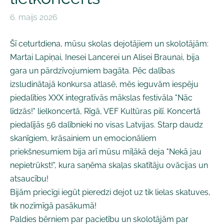
6. maijs 2026
Šī ceturtdiena, mūsu skolas dejotājiem un skolotājām:
Martai Lapiņai, Inesei Lancerei un Alisei Braunai, bija
gara un pārdzīvojumiem bagāta. Pēc dalības
izsludinātajā konkursa atlasē, mēs ieguvām iespēju
piedalīties XXX integratīvās mākslas festivāla "Nāc
līdzās!" lielkoncertā, Rīgā, VEF Kultūras pilī. Koncertā
piedalījās 56 dalībnieki no visas Latvijas. Starp daudz
skanīgiem, krāsainiem un emocionāliem
priekšnesumiem bija arī mūsu mīļākā deja "Nekā jau
nepietrūkst!", kura saņēma skaļas skatītāju ovācijas un
atsaucību!
Bijām priecīgi iegūt pieredzi dejot uz tik lielas skatuves,
tik nozīmīgā pasākumā!
Paldies bērniem par pacietību un skolotājām par