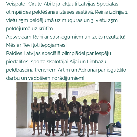
Veispāle- Cīrule. Abi bija iekļauti Latvijas Speciālās
olimpiādes peldēšanas izlases sastāvā. Reinis izcīnīja 1.
vietu 25m peldējumā uz muguras un 3. vietu 25m
peldējumā uz krūtīm.
Apsveicam Reini ar sasniegumiem un izcilo rezultātu!
Mēs ar Tevi ļoti lepojamies!
Paldies Latvijas speciālā olimpiādei par iespēju
piedalīties, sporta skolotājai Aijai un Limbažu
peldbaseina treneriem Artim un Adrianai par ieguldīto
darbu un vadošiem norādījumiem!