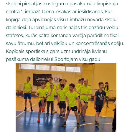
skolēni piedalījās noslēguma pasākumā olimpiskajā
centrā "Limbaži". Diena iesākās ar iesildīšanos, kur
kopīgā dejā apvienojās visu Limbažu novada skolu
dalībnieki. Turpinājumā norisinājās trīs dažādu veidu
stafetes, kurās katra komanda varēja parādīt ne tikai
savu ātrumu, bet arī veiklību un koncentrēšanās spēju.
Kopīgais sportiskais gars uzmundrināja ikvienu
pasākuma dalībnieku! Sportojam visu gadu!