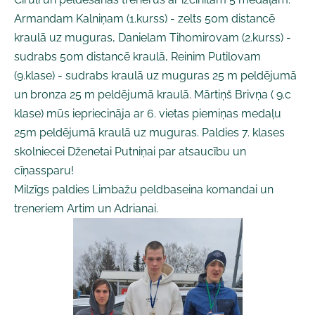
Armandam Kalniņam (1.kurss) - zelts 50m distancē
kraulā uz muguras, Danielam Tihomirovam (2.kurss) -
sudrabs 50m distancē kraulā, Reinim Putilovam
(9.klase) - sudrabs kraulā uz muguras 25 m peldējumā
un bronza 25 m peldējumā kraulā. Mārtiņš Brivņa ( 9.c
klase) mūs iepriecināja ar 6. vietas piemiņas medaļu
25m peldējumā kraulā uz muguras. Paldies 7. klases
skolniecei Dženetai Putniņai par atsaucību un
cīņassparu!
Milzīgs paldies Limbažu peldbaseina komandai un
treneriem Artim un Adrianai.