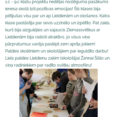
1.c - 9.c klašu projektu nedēļas noslēguma pasākums
ienesa skolā ļoti pozitīvas emocijas! Šīs klases bija
pētījušas visu par un ap Lieldienām un ološanos. Katra
klase pastāstīja par sevis uzzināto un izpētīto. Pat zaķis,
kurš bija aizgulējies un sajaucis Ziemassvētkus ar
Lieldienām bija radoši atraktīvs, jo visus viņa
pārpratumus varēja paslēpt zem aprīļa jokiem!
Paldies skolēniem un skolotājiem par ieguldīto darbu!
Liels paldies Lieldienu zaķim (skolotājai Žannai Šišlo un
viņa radiniekiem par radīto svētku atmosfēru!