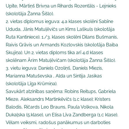
Upīte, Mārtiņš Brivņa un Rihards Rozentāls - Lejnieks
(skolotāja Žanna Šišlo).
2. vietas diplomus ieguva: 4.a klases skolēni Sabīne
Ududa, Jānis Matuļēvičs un Kims Laškuls (skolotāja
Ruta Kantiniece). 1./3. klases skolēni Dilans Bušmanis,
Raivis Grāvis un Armands Kozlovskis (skolotāja Baiba
Skujiņa). Un 2. vietas diploms tika arī 4.d klases
skolēnam Ārim Matuļēvičam (skolotāja Žanna Šišlo).
3. vietu ieguva: Daniels Ozoliņš, Daniels Miezis,
Marianna Matuševska , Alda un Sintija Jasikas
(skolotāja Līga Krūmiņa).
Savukārt atzinības saņēma: Robins Reitups, Gabriela
Mieze, Aleksandrs Martinkēvičs (1.c klase); Kristers
Balodis, Ričards Leo Brauns, Paula Volkova, Nikola
Dukaļska (5.klase), un Elisa Līva Zandberga (1.c klase).
Vēlam veiksmi, radošus panākumus un darboties