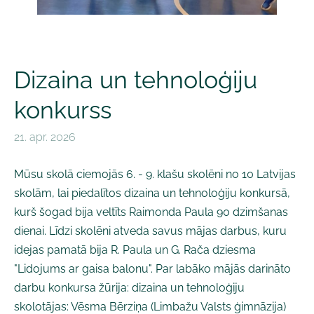
Dizaina un tehnoloģiju
konkurss
21. apr. 2026
Mūsu skolā ciemojās 6. - 9. klašu skolēni no 10 Latvijas
skolām, lai piedalītos dizaina un tehnoloģiju konkursā,
kurš šogad bija veltīts Raimonda Paula 90 dzimšanas
dienai. Līdzi skolēni atveda savus mājas darbus, kuru
idejas pamatā bija R. Paula un G. Rača dziesma
"Lidojums ar gaisa balonu". Par labāko mājās darināto
darbu konkursa žūrija: dizaina un tehnoloģiju
skolotājas: Vēsma Bērziņa (Limbažu Valsts ģimnāzija)