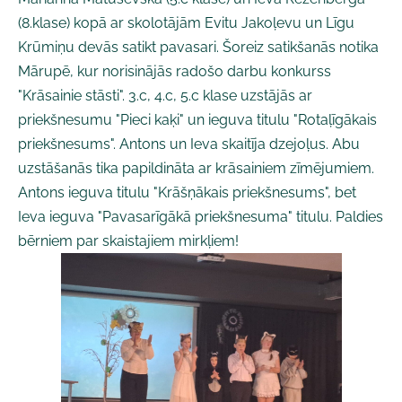
(8.klase) kopā ar skolotājām Evitu Jakoļevu un Līgu
Krūmiņu devās satikt pavasari. Šoreiz satikšanās notika
Mārupē, kur norisinājās radošo darbu konkurss
"Krāsainie stāsti". 3.c, 4.c, 5.c klase uzstājās ar
priekšnesumu "Pieci kaķi" un ieguva titulu "Rotaļīgākais
priekšnesums". Antons un Ieva skaitīja dzejoļus. Abu
uzstāšanās tika papildināta ar krāsainiem zīmējumiem.
Antons ieguva titulu "Krāšņākais priekšnesums", bet
Ieva ieguva "Pavasarīgākā priekšnesuma" titulu. Paldies
bērniem par skaistajiem mirkļiem!