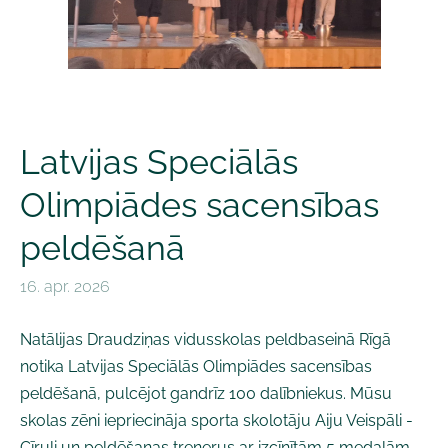
Latvijas Speciālās
Olimpiādes sacensības
peldēšanā
16. apr. 2026
Natālijas Draudziņas vidusskolas peldbaseinā Rīgā
notika Latvijas Speciālās Olimpiādes sacensības
peldēšanā, pulcējot gandrīz 100 dalībniekus. Mūsu
skolas zēni iepriecināja sporta skolotāju Aiju Veispāli -
Cīruli un peldēšanas trenerus ar izcīnītām 5 medaļām.