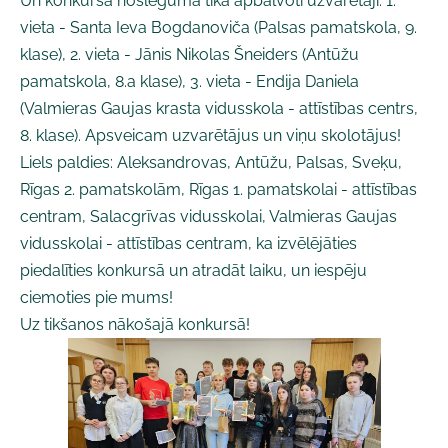
Un konkursa noslēgumā tika apbalvoti uzvarētāji: 1.
vieta - Santa Ieva Bogdanoviča (Palsas pamatskola, 9.
klase), 2. vieta - Jānis Nikolas Šneiders (Antūžu
pamatskola, 8.a klase), 3. vieta - Endija Daniela
(Valmieras Gaujas krasta vidusskola - attīstības centrs,
8. klase). Apsveicam uzvarētājus un viņu skolotājus!
Liels paldies: Aleksandrovas, Antūžu, Palsas, Sveķu,
Rīgas 2. pamatskolām, Rīgas 1. pamatskolai - attīstības
centram, Salacgrīvas vidusskolai, Valmieras Gaujas
vidusskolai - attīstības centram, ka izvēlējāties
piedalīties konkursā un atradāt laiku, un iespēju
ciemoties pie mums!
Uz tikšanos nākošajā konkursā!