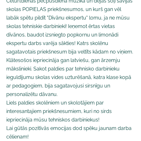
Ceturtdienas pēcpusdienā mūzika un dejas soļi savijās
skolas POPIELAS priekšnesumos, un kurš gan vēl
labāk spētu pildīt "Dīvānu ekspertu" lomu, ja ne mūsu
skolas tehniskie darbinieki! Ieņemot ērtas vietas
dīvānos, baudot izsniegto popkornu un limonādi
ekspertu darbs varēja sākties! Katrs skolēnu
sagatavotais priekšnesum bija veltīts kādam no viņiem.
Klātesošos iepriecināja gan latviešu, gan ārzemju
mākslinieki. Sakot paldies par tehnisko darbinieku
ieguldījumu skolas vides uzturēšanā, katra klase kopā
ar pedagogiem, bija sagatavojusi sirsnīgu un
personalizētu dāvanu.
Liels paldies skolēniem un skolotājiem par
interesantajiem priekšnesumiem, kuri no sirds
iepriecināja mūsu tehniskos darbiniekus!
Lai gūtās pozitīvās emocijas dod spēku jaunam darba
cēlienam!