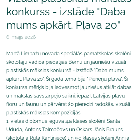
konkurss - izstāde "Daba
mums apkārt. Pļava 20"
6. maijs 2026
Martā Limbažu novada speciālās pamatskolas skolēni
skolotāju vadībā piedalījās Bērnu un jauniešu vizuāli
plastiskās mākslas konkursā - izstādē "Daba mums
apkārt. Pļava 20". Šī gada tēma bija "Pieneņu pļavā". Šī
konkursa mērķis bija iedvesmot jauniešus atklāt dabas
un mākslas savstarpējo saikni, iepazīt Latvijas pļavu
floru un faunu un pārvērst šo pieredzi radošās, vizuāli
plastiskās mākslas kompozīcijās.
1. vietas diplomus ieguva 4.a klases skolēni: Santa
Ududa, Antons Tolmačovs un Oskars Jānis Brauns
(skolotāja Ruta Kantiniece) un 9.c klases skolēni Annija