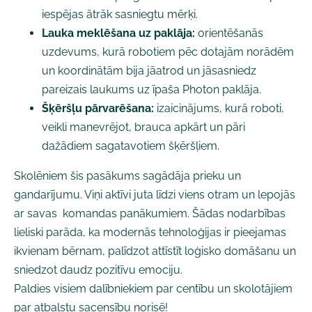
iespējas ātrāk sasniegtu mērķi.
Lauka meklēšana uz paklāja:
orientēšanās
uzdevums, kurā robotiem pēc dotajām norādēm
un koordinātām bija jāatrod un jāsasniedz
pareizais laukums uz īpaša Photon paklāja.
Šķēršļu pārvarēšana:
izaicinājums, kurā roboti,
veikli manevrējot, brauca apkārt un pāri
dažādiem sagatavotiem šķēršļiem.
Skolēniem šis pasākums sagādāja prieku un
gandarījumu. Viņi aktīvi juta līdzi viens otram un lepojās
ar savas komandas panākumiem. Šādas nodarbības
lieliski parāda, ka modernās tehnoloģijas ir pieejamas
ikvienam bērnam, palīdzot attīstīt loģisko domāšanu un
sniedzot daudz pozitīvu emociju.
Paldies visiem dalībniekiem par centību un skolotājiem
par atbalstu sacensību norisē!