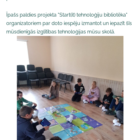
Īpašs paldies projekta "Start(it) tehnoloģiju bibliotēka"
organizatoriem par doto iespēju izmantot un iepazīt šīs
mūsdienīgās izglītības tehnoloģijas mūsu skolā.