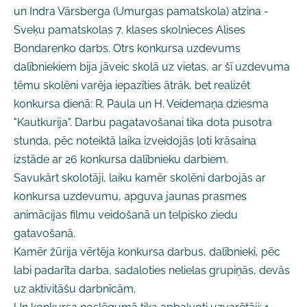
un Indra Vārsberga (Umurgas pamatskola) atzina -
Sveķu pamatskolas 7. klases skolnieces Alises
Bondarenko darbs. Otrs konkursa uzdevums
dalībniekiem bija jāveic skolā uz vietas, ar šī uzdevuma
tēmu skolēni varēja iepazīties ātrāk, bet realizēt
konkursa dienā: R. Paula un H. Veidemaņa dziesma
"Kautkurija". Darbu pagatavošanai tika dota pusotra
stunda, pēc noteiktā laika izveidojās ļoti krāsaina
izstāde ar 26 konkursa dalībnieku darbiem.
Savukārt skolotāji, laiku kamēr skolēni darbojās ar
konkursa uzdevumu, apguva jaunas prasmes
animācijas filmu veidošanā un telpisko ziedu
gatavošanā.
Kamēr žūrija vērtēja konkursa darbus, dalībnieki, pēc
labi padarīta darba, sadaloties nelielas grupiņās, devās
uz aktivitāšu darbnīcām.