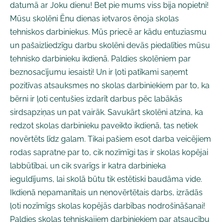
datumā ar Joku dienu! Bet pie mums viss bija nopietni!
Mūsu skolēni Ēnu dienas ietvaros ēnoja skolas
tehniskos darbiniekus. Mūs priecē ar kādu entuziasmu
un pašaizliedzīgu darbu skolēni devās piedalīties mūsu
tehnisko darbinieku ikdienā. Paldies skolēniem par
beznosacījumu iesaisti! Un ir ļoti patīkami saņemt
pozitīvas atsauksmes no skolas darbiniekiem par to, ka
bērni ir ļoti centušies izdarīt darbus pēc labākās
sirdsapziņas un pat vairāk. Savukārt skolēni atzina, ka
redzot skolas darbinieku paveikto ikdienā, tas netiek
novērtēts līdz galam. Tikai pašiem esot darba veicējiem
rodas sapratne par to, cik nozīmīgi tas ir skolas kopējai
labbūtībai, un cik svarīgs ir katra darbinieka
ieguldījums, lai skolā būtu tik estētiski baudāma vide.
Ikdienā nepamanītais un nenovērtētais darbs, izrādās
ļoti nozīmīgs skolas kopējās darbības nodrošināšanai!
Paldies skolas tehniskajiem darbiniekiem par atsaucību