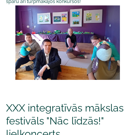
sparu arī turpmākajos konkursos!
XXX integratīvās mākslas
festivāls "Nāc līdzās!"
lielkoncerts