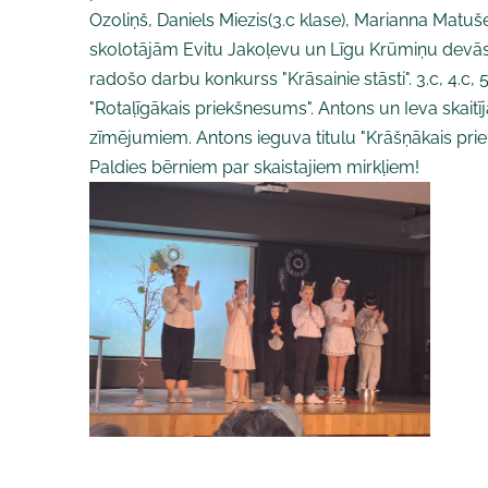
Ozoliņš, Daniels Miezis(3.c klase), Marianna Matuš
skolotājām Evitu Jakoļevu un Līgu Krūmiņu devās s
radošo darbu konkurss "Krāsainie stāsti". 3.c, 4.c, 
"Rotaļīgākais priekšnesums". Antons un Ieva skaitī
zīmējumiem. Antons ieguva titulu "Krāšņākais prie
Paldies bērniem par skaistajiem mirkļiem!