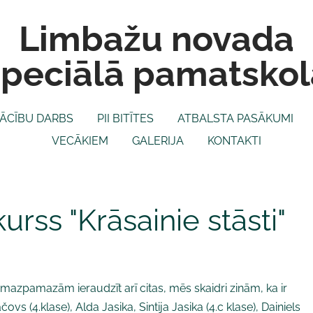
Limbažu novada
speciālā pamatskol
ĀCĪBU DARBS
PII BITĪTES
ATBALSTA PASĀKUMI
VECĀKIEM
GALERIJA
KONTAKTI
rss "Krāsainie stāsti"
 mazpamazām ieraudzīt arī citas, mēs skaidri zinām, ka ir
s (4.klase), Alda Jasika, Sintija Jasika (4.c klase), Dainiels