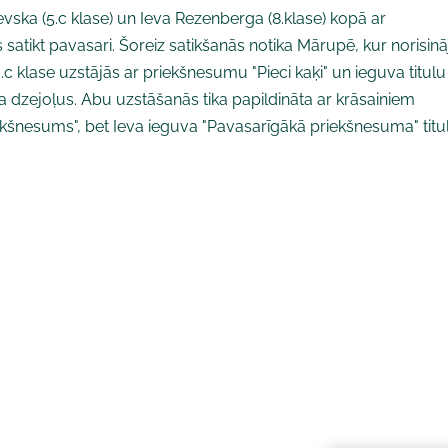
evska (5.c klase) un Ieva Rezenberga (8.klase) kopā ar
atikt pavasari. Šoreiz satikšanās notika Mārupē, kur norisinā
5.c klase uzstājās ar priekšnesumu "Pieci kaķi" un ieguva titulu
ja dzejoļus. Abu uzstāšanās tika papildināta ar krāsainiem
kšnesums", bet Ieva ieguva "Pavasarīgākā priekšnesuma" titu