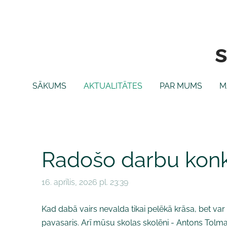
SĀKUMS
AKTUALITĀTES
PAR MUMS
M
Radošo darbu konku
16. aprīlis, 2026 pl. 23:39
Kad dabā vairs nevalda tikai pelēkā krāsa, bet var
pavasaris. Arī mūsu skolas skolēni - Antons Tolmačov