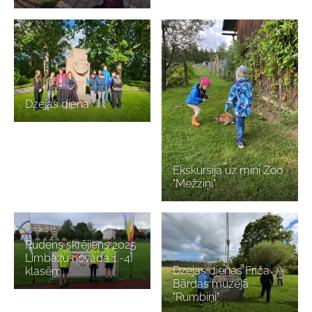
Dzejas diena
Ekskursija uz mini Zoo
"Mežziņi"
Rudens skrējiens 2025
Limbažu novada 1.-4.
Dzejas dienas Friča
klasēm
Bārdas muzejā
"Rumbiņi"