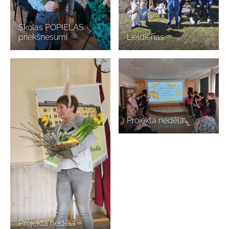
Skolas POPIELAS
priekšnesumi
Lieldienas
Projekta nedēļa
Projekta nedēļa