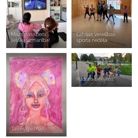
Mazs pasažieris-
Latvijas veselības
lielāka uzmanība!
sporta nedēļa
Rudens skrējiens
Taīses gleznas