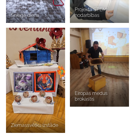
Projekta STEM
Sniega diena
nodarbības
Eiropas medus
brokastis
Ziemassvētku izstāde