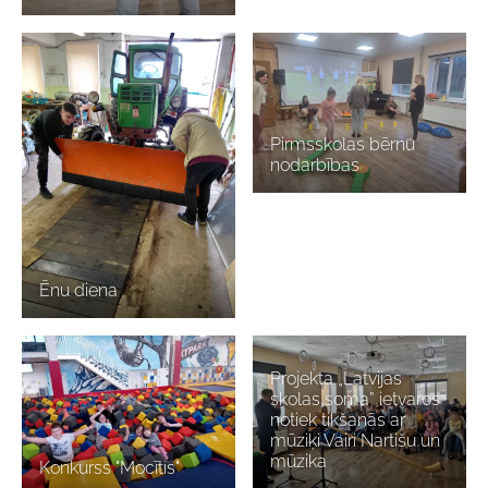
Pirmsskolas bērnu
nodarbības
Ēnu diena
Projekta „Latvijas
skolas soma” ietvaros
notiek tikšanās ar
mūziķi Vairi Nartišu un
mūzika
Konkurss "Mocītis"