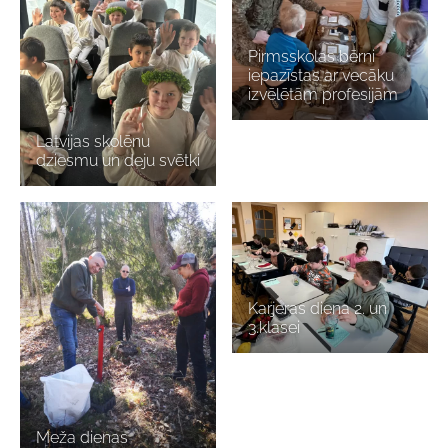
Pirmsskolas bērni
iepazīstas ar vecāku
izvēlētām profesijām
Latvijas skolēnu
dziesmu un deju svētki
Karjeras diena 2. un
3.klasei
Meža dienas