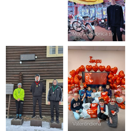
Mocīša darbnīca 19
Valentīndiena