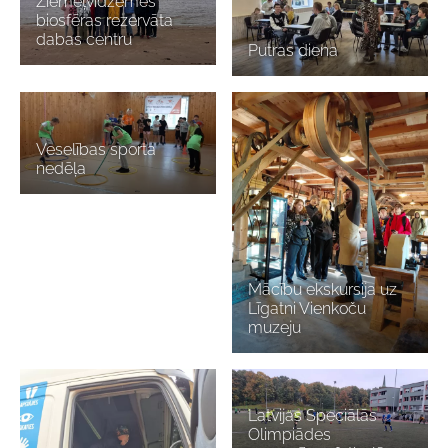
Ziemeļvidzemes
biosfēras rezervāta
dabas centru
Putras diena
Veselības sporta
nedēļa
Mācību ekskursija uz
Līgatni Vienkoču
muzeju
Latvijas Speciālās
Olimpiādes