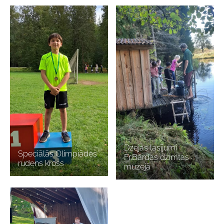
Dzejas lasījumi
Speciālās Olimpiādes
Fr.Bārdas dzimtas
rudens kross
muzejā