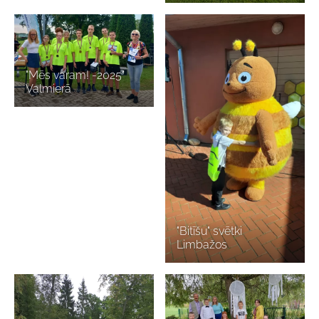
"Mēs varam! -2025"
Valmierā
"Bitīšu" svētki
Limbažos