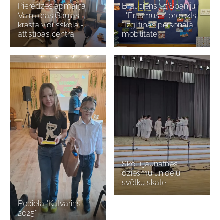
Pieredzes apmaiņa
Brauciens uz Spāniju
Valmieras Gaujas
–"Erasmus +" projekts
krasta vidusskolā -
“Izglītības personāla
attīstības centrā
mobilitāte”
Skolu jaunatnes
dziesmu un deju
svētku skate
Popiela "Katvariņš
2025"