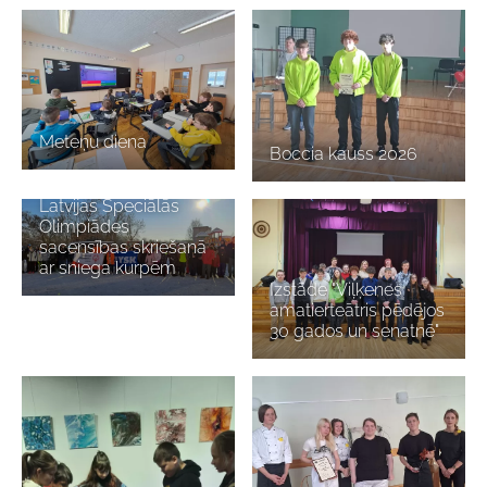
Meteņu diena
Boccia kauss 2026
Latvijas Speciālās
Olimpiādes
sacensības skriešanā
ar sniega kurpēm
Izstāde "Viļķenes
amatierteātris pēdējos
30 gados un senatnē"