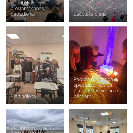
Republikas
proklamēšanas
gadadienai
Lāčplēša diena
Radoša nodarbība
speciālistu vadībā
pirmsskolas vecuma
Mārtiņdiena
bērniem
Mācību ekskursija uz