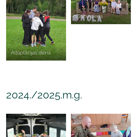
Zinību diena
Adaptācijas diena
2024./2025.m.g.