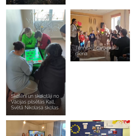
Tehnisko darbinieku
diena
Skolēni un skolotāji no
Vācijas pilsētas Kall,
Svētā Nikolasa skolas