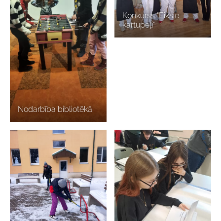
Konkurss "Fiksie
kartupeļi"
Nodarbība bibliotēkā