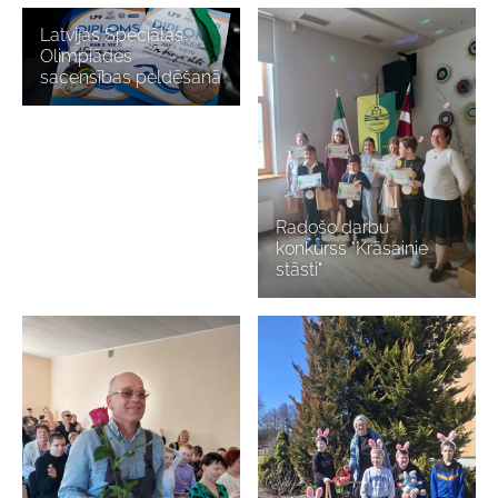
Latvijas Speciālās
Olimpiādes
sacensības peldēšanā
Radošo darbu
konkurss "Krāsainie
stāsti"