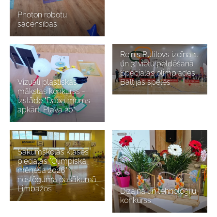
Photon robotu
sacensības
Reinis Putilovs izcīna 1.
un 3. vietu peldēšanā
Speciālās olimpiādes
Vizuāli plastiskās
Baltijas spēlēs
mākslas konkurss -
izstāde "Daba mums
apkārt. Pļava 20"
Sākumskolas klases
piedalās "Olimpiskā
mēneša 2026"
noslēguma pasākumā
Limbažos
Dizaina un tehnoloģiju
konkurss