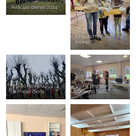
Aviācijas dienas 2024
Eiropas medus
brokastis
Kritušo karavīru
Valsts prezidents
piemiņas diena
apciemo skolu