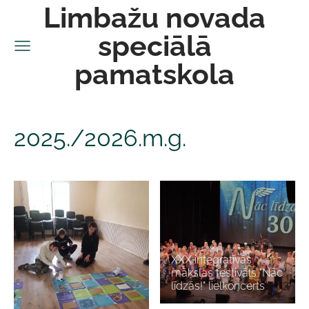
Limbažu novada
speciālā
pamatskola
2025./2026.m.g.
XXX integratīvās
mākslas festivāls "Nāc
līdzās!" lielkoncerts