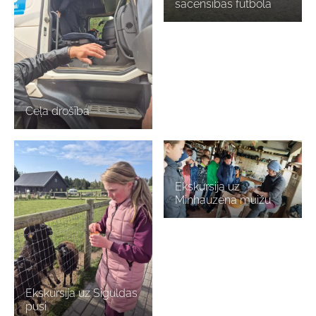
sacensības futbolā
Ceļa drošība
Ekskursija uz
Minhauzena muižu
Ekskursija uz Siguldas
pusi