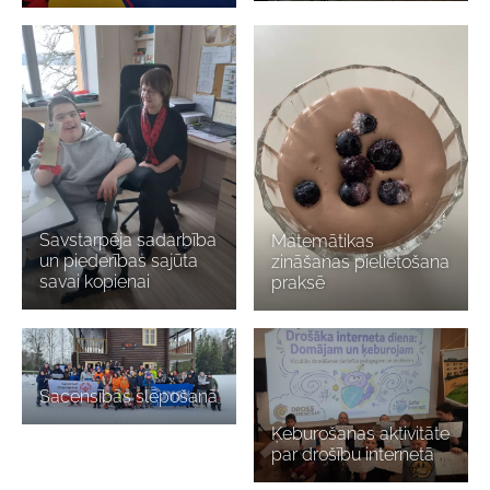
Savstarpēja sadarbība
Matemātikas
un piederības sajūta
zināšanas pielietošana
savai kopienai
praksē
Sacensībās slēpošanā
Ķeburošanas aktivitāte
par drošību internetā