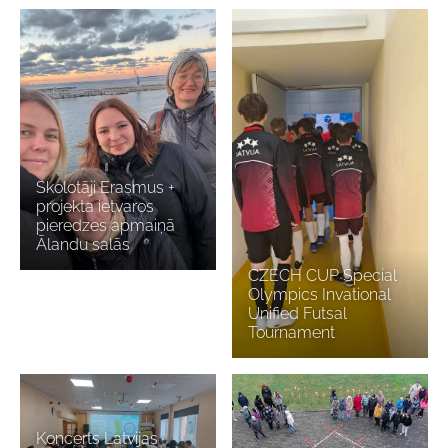
Skolotāji Erasmus +
projekta ietvaros
pieredzes apmaiņā
Ālandu salās
CZECH CUP Special
Olympics Invational
Unified Futsal
Tournament
Koncerts Latvijas