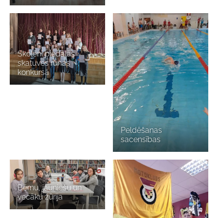
Skolēni piedalās
skatuves runas
konkursā
Peldēšanas
sacensības
Bērnu, jauniešu un
vecāku žūrija