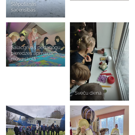
Slēpošanas
sacensības
Salacgrīvas pedagogu
pieredzes apmaiņa
mūsu skolā
Sveču diena