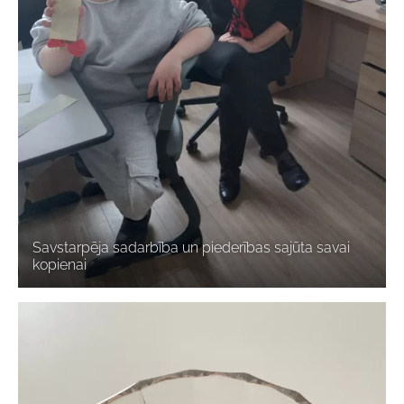
Savstarpēja sadarbība un piederības sajūta savai
kopienai