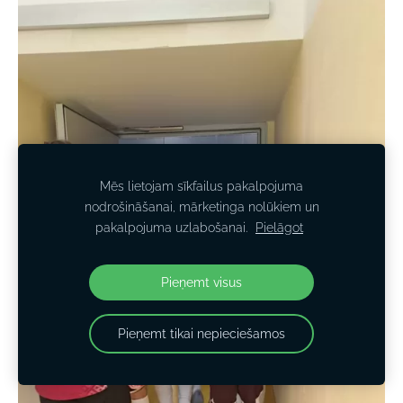
Mēs lietojam sīkfailus pakalpojuma
nodrošināšanai, mārketinga nolūkiem un
pakalpojuma uzlabošanai.
Pielāgot
Pieņemt visus
Pieņemt tikai nepieciešamos