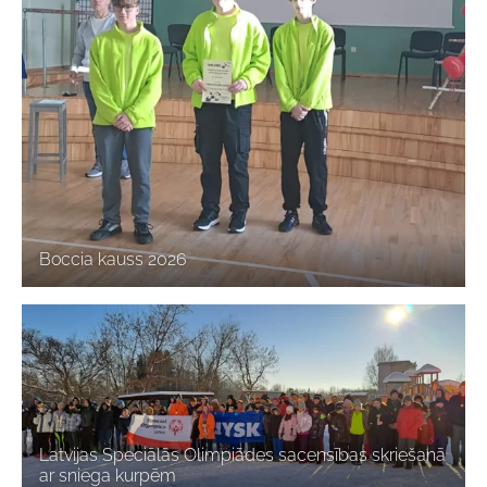
Boccia kauss 2026
Latvijas Speciālās Olimpiādes sacensības skriešanā
ar sniega kurpēm