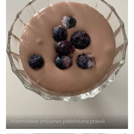
Matemātikas zināšanas pielietošana praksē