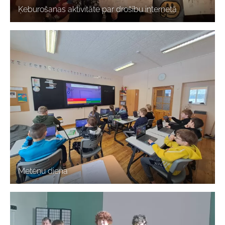
Ķeburošanas aktivitāte par drošību internetā
Meteņu diena