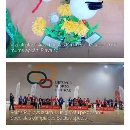
Vizuāli plastiskās mākslas konkurss - izstāde "Daba
mums apkārt. Pļava 20"
Reinis Putilovs izcīna 1. un 3. vietu peldēšanā
Speciālās olimpiādes Baltijas spēlēs