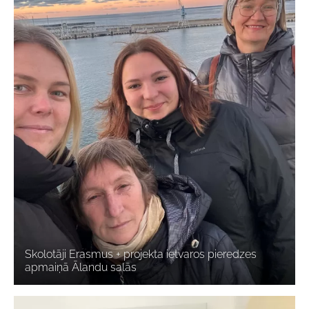
Skolotāji Erasmus + projekta ietvaros pieredzes
apmaiņā Ālandu salās