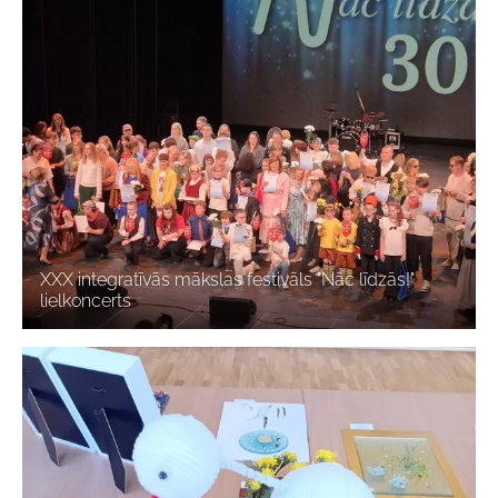
XXX integratīvās mākslas festivāls "Nāc līdzās!"
lielkoncerts