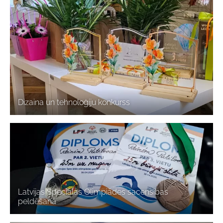
Dizaina un tehnoloģiju konkurss
Latvijas Speciālās Olimpiādes sacensības
peldēšanā