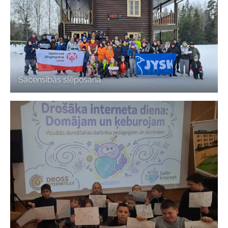
Sacensībās slēpošanā