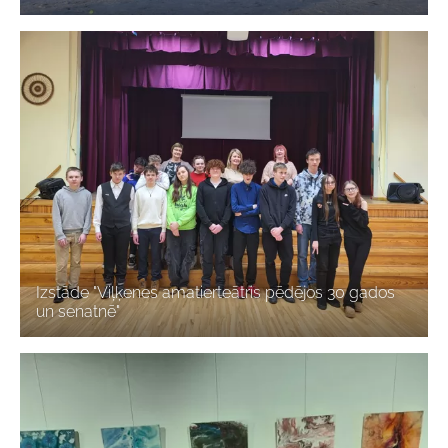
Izstāde "Viļķenes amatierteātris pēdējos 30 gados
un senatnē"