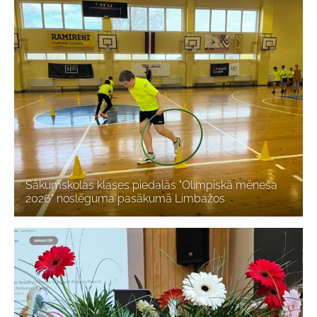
Sākumskolas klases piedalās "Olimpiskā mēneša
2026" noslēguma pasākumā Limbažos