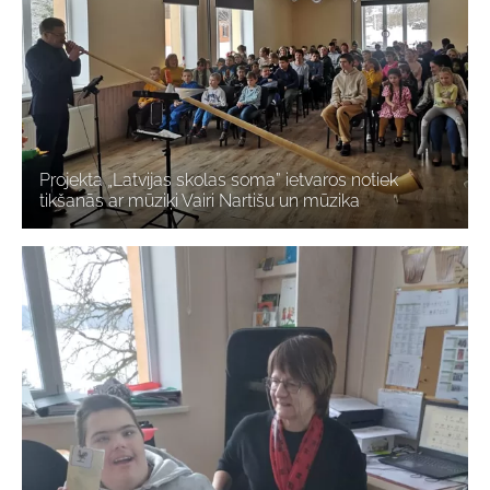
Projekta „Latvijas skolas soma” ietvaros notiek
tikšanās ar mūziķi Vairi Nartišu un mūzika