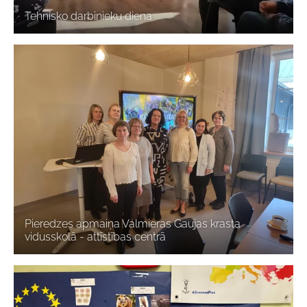
Tehnisko darbinieku diena
Pieredzes apmaiņa Valmieras Gaujas krasta
vidusskolā - attīstības centrā