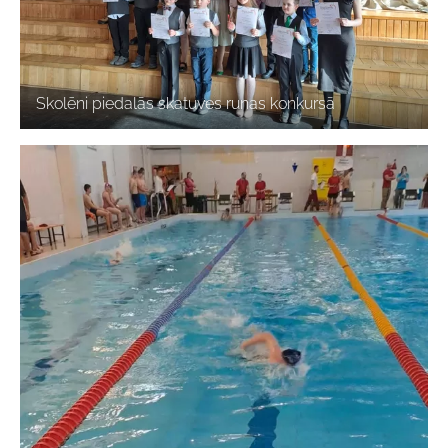
Skolēni piedalās skatuves runas konkursā