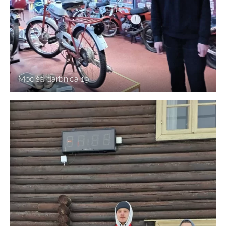
Mocīša darbnīca 19