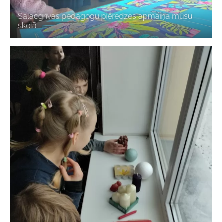
Salacgrīvas pedagogu pieredzes apmaiņa mūsu
skolā