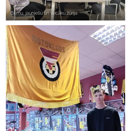
Bērnu, jauniešu un vecāku žūrija