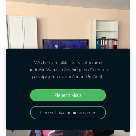
Mēs lietojam sīkfailus pakalpojuma
nodrošināšanai, mārketinga nolūkiem un
pakalpojuma uzlabošanai.
Pielāgot
Pieņemt visus
Pieņemt tikai nepieciešamos