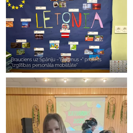
Brauciens uz Spāniju –"Erasmus +" projekts
“Izglītības personāla mobilitāte”