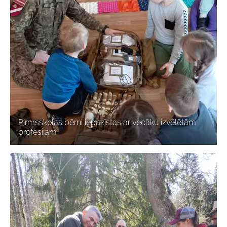
Pirmsskolas bērni iepazīstas ar vecāku izvēlētām
profesijām