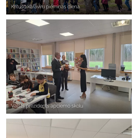
Kritušo karavīru piemiņas diena
Valsts prezidents apciemo skolu