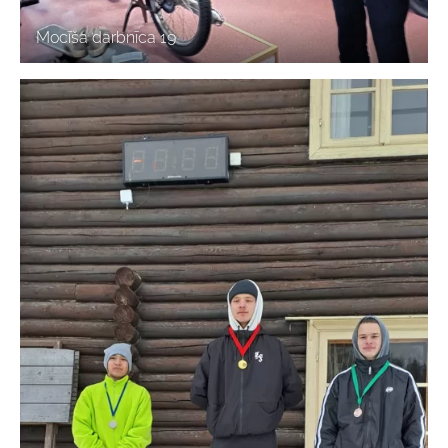
Mocīša darbnīca 19