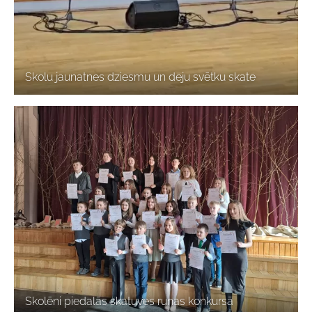
Skolu jaunatnes dziesmu un deju svētku skate
Skolēni piedalās skatuves runas konkursā