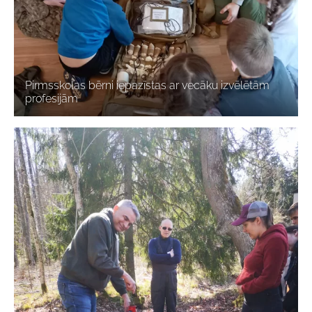
Pirmsskolas bērni iepazīstas ar vecāku izvēlētām
profesijām