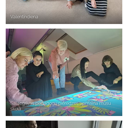
Valentīndiena
Salacgrīvas pedagogu pieredzes apmaiņa mūsu
skolā