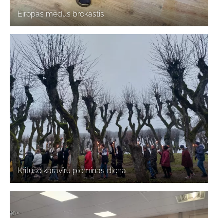
Eiropas medus brokastis
Kritušo karavīru piemiņas diena