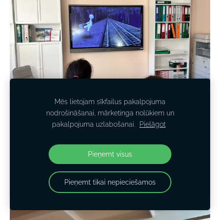
Mēs lietojam sīkfailus pakalpojuma
nodrošināšanai, mārketinga nolūkiem un
pakalpojuma uzlabošanai.
Pielāgot
Pieņemt visus
Mazs pasažieris- lielāka uzmanība!
Pieņemt tikai nepieciešamos