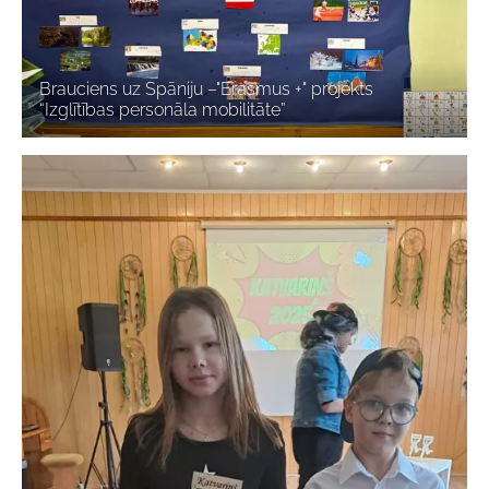
Brauciens uz Spāniju –"Erasmus +" projekts
“Izglītības personāla mobilitāte”