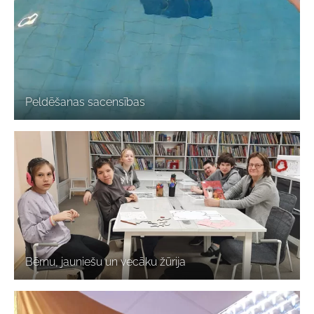
Peldēšanas sacensības
Bērnu, jauniešu un vecāku žūrija