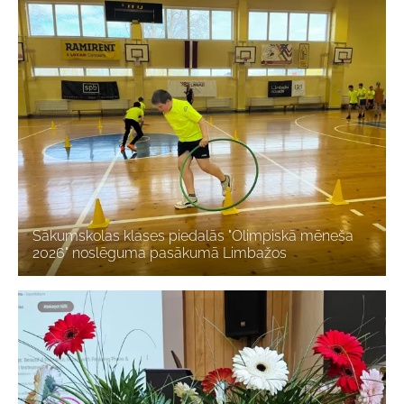
Sākumskolas klases piedalās "Olimpiskā mēneša
2026" noslēguma pasākumā Limbažos