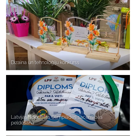
Dizaina un tehnoloģiju konkurss
Latvijas Speciālās Olimpiādes sacensības
peldēšanā