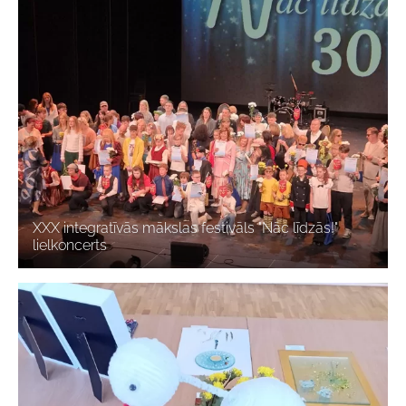
XXX integratīvās mākslas festivāls "Nāc līdzās!"
lielkoncerts