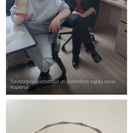
Savstarpēja sadarbība un piederības sajūta savai
kopienai