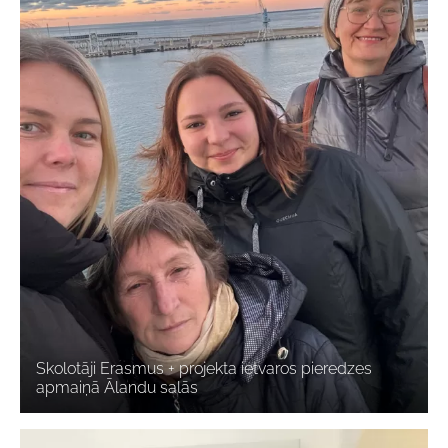
Skolotāji Erasmus + projekta ietvaros pieredzes
apmaiņā Ālandu salās