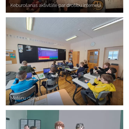
Ķeburošanas aktivitāte par drošību internetā
Meteņu diena