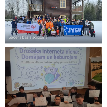
Sacensībās slēpošanā