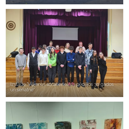
Izstāde "Viļķenes amatierteātris pēdējos 30 gados
un senatnē"