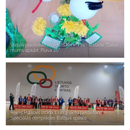
Vizuāli plastiskās mākslas konkurss - izstāde "Daba
mums apkārt. Pļava 20"
Reinis Putilovs izcīna 1. un 3. vietu peldēšanā
Speciālās olimpiādes Baltijas spēlēs