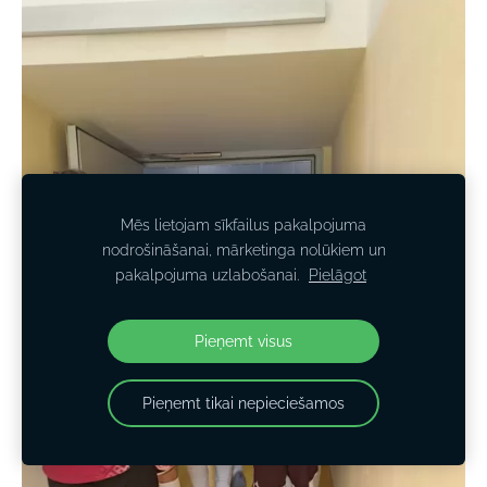
Mēs lietojam sīkfailus pakalpojuma
nodrošināšanai, mārketinga nolūkiem un
pakalpojuma uzlabošanai.
Pielāgot
Pieņemt visus
Pieņemt tikai nepieciešamos