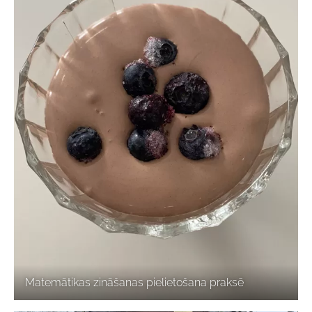
Matemātikas zināšanas pielietošana praksē