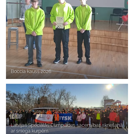
Boccia kauss 2026
Latvijas Speciālās Olimpiādes sacensības skriešanā
ar sniega kurpēm