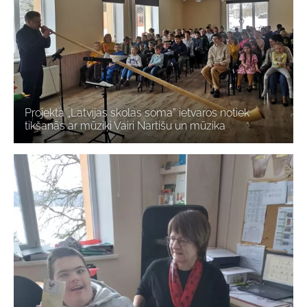
Projekta „Latvijas skolas soma” ietvaros notiek
tikšanās ar mūziķi Vairi Nartišu un mūzika