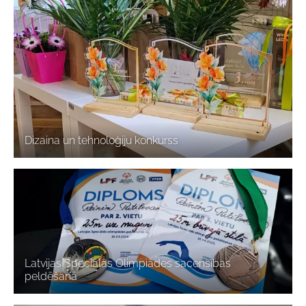
Dizaina un tehnoloģiju konkurss
Latvijas Speciālās Olimpiādes sacensības
peldēšanā