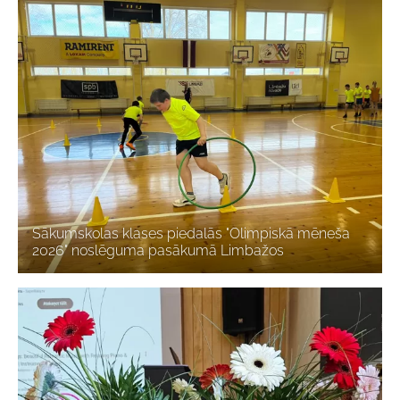
Sākumskolas klases piedalās "Olimpiskā mēneša
2026" noslēguma pasākumā Limbažos