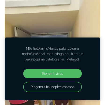
Mēs lietojam sīkfailus pakalpojuma
nodrošināšanai, mārketinga nolūkiem un
pakalpojuma uzlabošanai.
Pielāgot
Pieņemt visus
Pieņemt tikai nepieciešamos