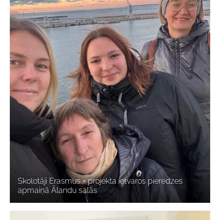
Skolotāji Erasmus + projekta ietvaros pieredzes
apmaiņā Ālandu salās