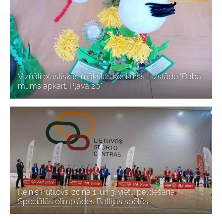
Vizuāli plastiskās mākslas konkurss - izstāde "Daba
mums apkārt. Pļava 20"
Reinis Putilovs izcīna 1. un 3. vietu peldēšanā
Speciālās olimpiādes Baltijas spēlēs