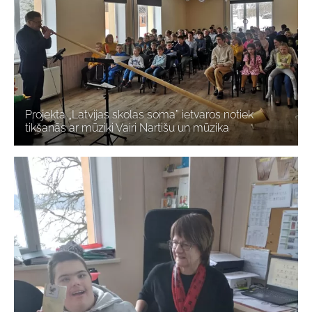
Projekta „Latvijas skolas soma” ietvaros notiek
tikšanās ar mūziķi Vairi Nartišu un mūzika