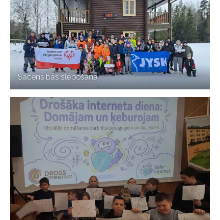
Sacensībās slēpošanā