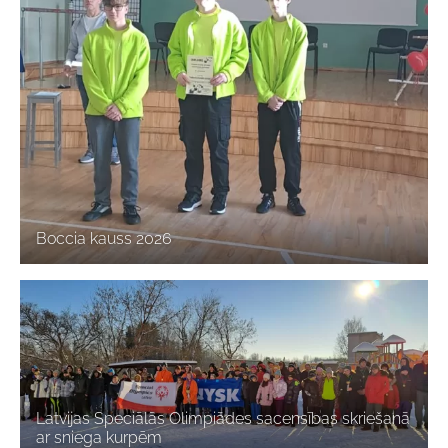
Boccia kauss 2026
Latvijas Speciālās Olimpiādes sacensības skriešanā
ar sniega kurpēm