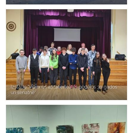
Izstāde "Viļķenes amatierteātris pēdējos 30 gados
un senatnē"