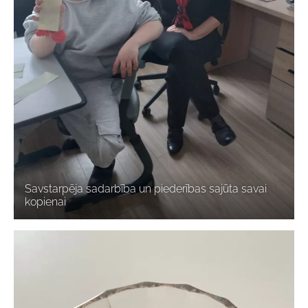
Savstarpēja sadarbība un piederības sajūta savai
kopienai