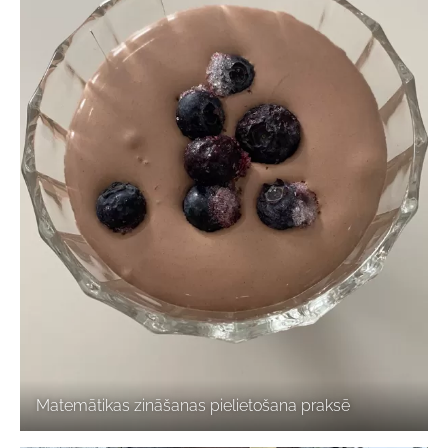
Matemātikas zināšanas pielietošana praksē