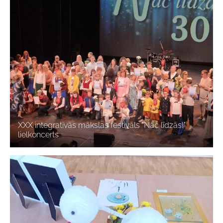
XXX integratīvās mākslas festivāls "Nāc līdzās!"
lielkoncerts