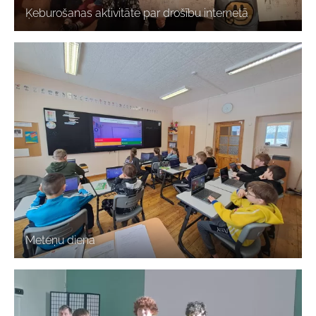
Ķeburošanas aktivitāte par drošību internetā
Meteņu diena