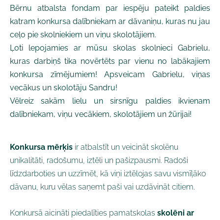
Bērnu atbalsta fondam par iespēju pateikt paldies
katram konkursa dalībniekam ar dāvaniņu, kuras nu jau
ceļo pie skolniekiem un viņu skolotājiem.
Ļoti lepojamies ar mūsu skolas skolnieci Gabrielu,
kuras darbiņš tika novērtēts par vienu no labākajiem
konkursa zīmējumiem! Apsveicam Gabrielu, viņas
vecākus un skolotāju Sandru!
Vēlreiz sakām lielu un sirsnīgu paldies ikvienam
dalībniekam, viņu vecākiem, skolotājiem un žūrijai!
Konkursa mērķis
ir atbalstīt un veicināt skolēnu
unikalitāti, radošumu, iztēli un pašizpausmi. Radoši
līdzdarboties un uzzīmēt, kā viņi iztēlojas savu vismīļāko
dāvanu, kuru vēlas saņemt paši vai uzdāvināt citiem.
K
onkursā aicināti piedalīties pamatskolas
skolēni ar