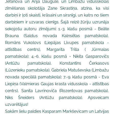
Jefanova un Ārija Daugule, un Limbažu vidusskolas
zīmēšanas skolotāja Zane Skrastiņa, atzina, ka visi
darbiņi ir ļoti skaisti, krāsaini un sirsnīgi, un katrs no šiem
darbiņiem ir uzvaras cienīgs. Šajā reizē žūriju uzrunāja
sekojošu autoru zīmējumi: 1.-3. klašu posmā - Beāte
Brauna (Saldus novada Kalnsētas pamatskola),
Romāns Vukolovs (Liepājas Līvupes pamatskola -
attīstības centrs), Margarita Trilla ( Jūrmalas
pamatskola); 4.-6. klašu posmā - Nikita Gasparovičs
(Antūžu pamatskola), Konstantīns Čerkasovs
(Lūzenieku pamatskola), Gabriela Matuševska (Limbažu
novada speciālā pamatskola); 7.-9. klašu posmā - Eva
Liepiņa (Valmieras Gaujas krasta vidusskola - attīstības
centrs), Sanita Lavrinoviča (Rozentovas pamatskola),
Niks Šneiders (Antūžu pamatskola). Apsveicam
uzvarētājus!
Sakām lielu paldies Kasparam Markševicam un Latvijas