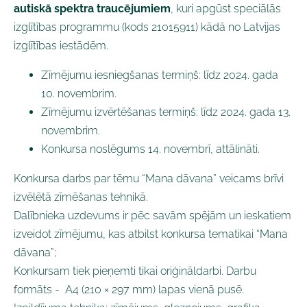
autiskā spektra traucējumiem
, kuri apgūst speciālās
izglītības programmu (kods 21015911) kādā no Latvijas
izglītības iestādēm.
Zīmējumu iesniegšanas termiņš: līdz 2024. gada
10. novembrim.
Zīmējumu izvērtēšanas termiņš: līdz 2024. gada 13.
novembrim.
Konkursa noslēgums 14. novembrī, attālināti.
Konkursa darbs par tēmu “Mana dāvana” veicams brīvi
izvēlētā zīmēšanas tehnikā.
Dalībnieka uzdevums ir pēc savām spējām un ieskatiem
izveidot zīmējumu, kas atbilst konkursa tematikai “Mana
dāvana”;
Konkursam tiek pieņemti tikai oriģināldarbi. Darbu
formāts - A4 (210 × 297 mm) lapas vienā pusē.