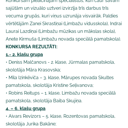
Konkursam pieaicinājām speciālistus, kuri caur savām
sajūtām un vizuālo uztveri izvirzīja trīs darbus trīs
vecuma grupās, kuri viņus uzrunāja visvairāk. Paldies
vērtētājām Zanei Skrastiņai (Limbažu vidusskola), Indrai
Laurai Lazdiņai (Limbažu mūzikas un mākslas skola),
Anete Kirmuša (Limbažu novada speciālā pamatskola).
KONKURSA REZULTĀTI:
1.- 2. klašu grupa
• Deniss Malčanovs - 2. klase, Jūrmalas pamatskola,
skolotāja Māra Krasovska;
• Mila Izinkēviča – 3. klase, Mārupes novada Skultes
pamatskola, skolotāja Kristine Seļivanova;
• Robins Reitups – 1. klase, Limbažu novada speciālā
pamatskola, skolotāja Baiba Skujiņa.
4. – 6. klašu grupa
• Aivars Revizors – 5. klase, Rozentovas pamatskola,
skolotāja Jurika Bakāne;