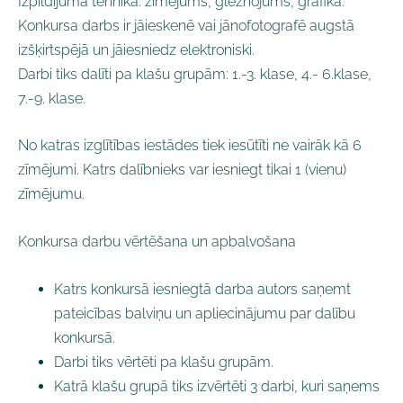
Izpildījuma tehnika: zīmējums, gleznojums, grafika.
Konkursa darbs ir jāieskenē vai jānofotografē augstā
izšķirtspējā un jāiesniedz elektroniski.
Darbi tiks dalīti pa klašu grupām: 1.-3. klase, 4.- 6.klase,
7.-9. klase.
No katras izglītības iestādes tiek iesūtīti ne vairāk kā 6
zīmējumi. Katrs dalībnieks var iesniegt tikai 1 (vienu)
zīmējumu.
Konkursa darbu vērtēšana un apbalvošana
Katrs konkursā iesniegtā darba autors saņemt
pateicības balviņu un apliecinājumu par dalību
konkursā.
Darbi tiks vērtēti pa klašu grupām.
Katrā klašu grupā tiks izvērtēti 3 darbi, kuri saņems