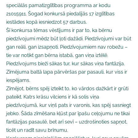
speciālās pamatizglītības programma ar kodu
21015911. Šogad konkursā piedalījās 17 izglītības
iestādes kopā iesniedzot 57 darbus.
Šī konkursa tēmas vēstījums ir par to, ka bērnu
piedzīvojumi mēdz būt ļoti dažādi. Piedzīvojumi var būt
gan reāli, gan izsapņoti. Piedzīvojumiem nav robežu –
tie var notikt gan bērna istabā, gan viņa iztēlē.
Piedzīvojums bieži sākas tur, kur sākas viņa fantāzija.
Zīmējuma baltā lapa pārvēršas par pasauli, kur viss ir
iespējams.
Zīmējot, bērns spēj izteikt to, ko vārdos dažkārt ir grūti
pateikt. Katrs krāsu vilciens ir kā solis viņa
piedzīvojumā, kur viņš pats ir varonis, kas spēj sasniegt
jebko. Šāda zīmēšana kļūst par īpašu ceļojumu ne tikai
fantāzijas pasaulē, bet arī sevī – uzdrošinoties sapņot,
ticēt un radīt savu brīnumu.