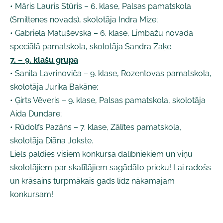
• Māris Lauris Stūris – 6. klase, Palsas pamatskola
(Smiltenes novads), skolotāja Indra Mize;
• Gabriela Matuševska – 6. klase, Limbažu novada
speciālā pamatskola, skolotāja Sandra Zaķe.
7. – 9. klašu grupa
• Sanita Lavrinoviča – 9. klase, Rozentovas pamatskola,
skolotāja Jurika Bakāne;
• Ģirts Vēveris – 9. klase, Palsas pamatskola, skolotāja
Aida Dundare;
• Rūdolfs Pazāns – 7. klase, Zālītes pamatskola,
skolotāja Diāna Jokste.
Liels paldies visiem konkursa dalībniekiem un viņu
skolotājiem par skatītājiem sagādāto prieku! Lai radošs
un krāsains turpmākais gads līdz nākamajam
konkursam!