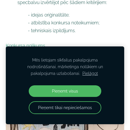
specbalvu izvērtējot pēc šādiem kritērijiem:
- idejas oriģinalitāte;
- atbilstība konkursa noteikumiem;
- tehniskais izpildījums.
Konkursa nolikums
Mēs lietojam sīkfailus pakalpojuma
4. - 6.klase
nodrošināšanai, mārketinga nolūkiem un
pakalpojuma uzlabošanai.
Pielāgot
Visas galerijas
Pieņemt visus
Pieņemt tikai nepieciešamos